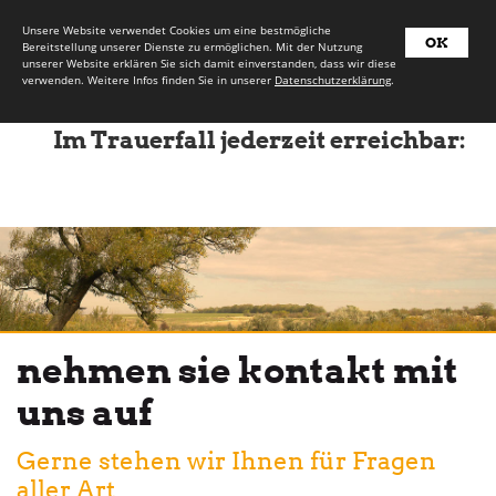
Unsere Website verwendet Cookies um eine bestmögliche
OK
Bereitstellung unserer Dienste zu ermöglichen. Mit der Nutzung
unserer Website erklären Sie sich damit einverstanden, dass wir diese
verwenden. Weitere Infos finden Sie in unserer
Datenschutzerklärung
.
Im Trauerfall jederzeit erreichbar:
nehmen sie kontakt mit
uns auf
Gerne stehen wir Ihnen für Fragen
aller Art