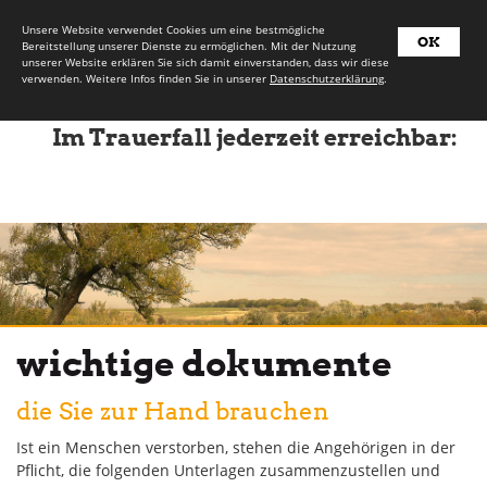
Unsere Website verwendet Cookies um eine bestmögliche
OK
Bereitstellung unserer Dienste zu ermöglichen. Mit der Nutzung
unserer Website erklären Sie sich damit einverstanden, dass wir diese
verwenden. Weitere Infos finden Sie in unserer
Datenschutzerklärung
.
Im Trauerfall jederzeit erreichbar:
wichtige dokumente
die Sie zur Hand brauchen
Ist ein Menschen verstorben, stehen die Angehörigen in der
Pflicht, die folgenden Unterlagen zusammenzustellen und